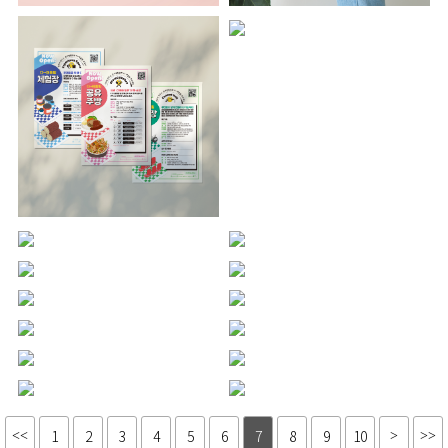
1
2
3
4
5
6
7
8
9
10
<<
>
>>