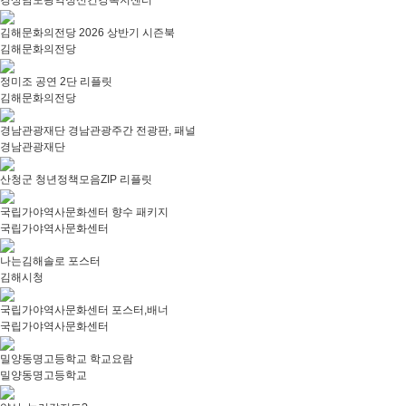
경상남도광역정신건강복지센터
김해문화의전당 2026 상반기 시즌북
김해문화의전당
정미조 공연 2단 리플릿
김해문화의전당
경남관광재단 경남관광주간 전광판, 패널
경남관광재단
산청군 청년정책모음ZIP 리플릿
국립가야역사문화센터 향수 패키지
국립가야역사문화센터
나는김해솔로 포스터
김해시청
국립가야역사문화센터 포스터,배너
국립가야역사문화센터
밀양동명고등학교 학교요람
밀양동명고등학교