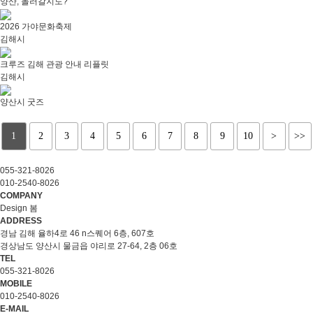
양산, 놀러갈지도?
2026 가야문화축제
김해시
크루즈 김해 관광 안내 리플릿
김해시
양산시 굿즈
1
2
3
4
5
6
7
8
9
10
>
>>
055-321-8026
010-2540-8026
COMPANY
Design 봄
ADDRESS
경남 김해 율하4로 46 n스퀘어 6층, 607호
경상남도 양산시 물금읍 야리로 27-64, 2층 06호
TEL
055-321-8026
MOBILE
010-2540-8026
E-MAIL